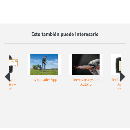
Esto también puede interesarle
erung von
mySpreader App
Grenzstreusystem
Teilflächens
nflüssen –
AutoTS
Applika
Control
online/o