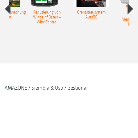
herüberwachung
Reduzierung von
Grenzstreusystem
usTwin
Windeinflüssen –
AutoTS
Mengenre
WindControl
Profis
AMAZONE
Siembra & Uso
Gestionar