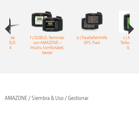
erminal de
f | ISOBUS-Terminals
b | Parallelfahrhilfe
c | Autom
o ISOBUS
von AMAZONE –
GPS-Track
Teilbreiten
Tron 4
Intuitiv, komfortabel,
GPS-Sw
besser
AMAZONE
Siembra & Uso
Gestionar