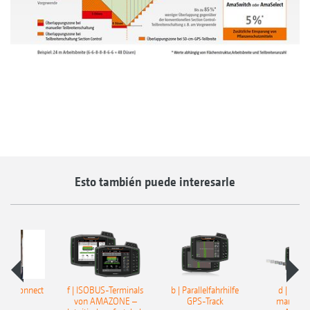
Esto también puede interesarle
ron Connect
f | ISOBUS-Terminals
b | Parallelfahrhilfe
d | Termi
von AMAZONE –
GPS-Track
mando I