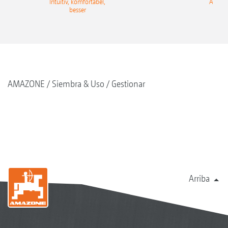
Intuitiv, komfortabel,
AmaTr
besser
AMAZONE
Siembra & Uso
Gestionar
Arriba