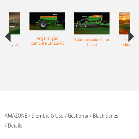
Angehängter
sattel-
Säkombination Cirrus
Selbstfa
Kombisteruer ZG-TX
pflug Tyrok
Grand
Feldspritze
700
AMAZONE
Siembra & Uso
Gestionar
Black Series
Details