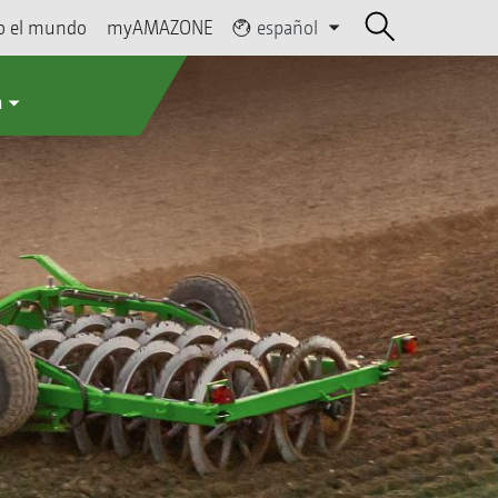
o el mundo
myAMAZONE
español
a