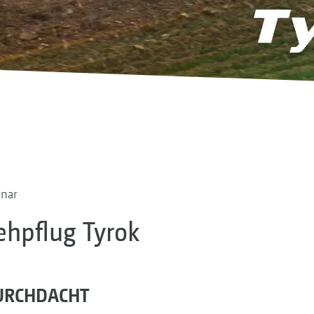
onar
ehpflug Tyrok
DURCHDACHT