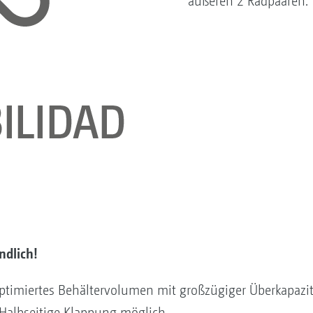
äußeren 2 Radpaaren.
ndlich!
ptimiertes Behältervolumen mit großzügiger Überkapazi
Halbseitige Klappung möglich.