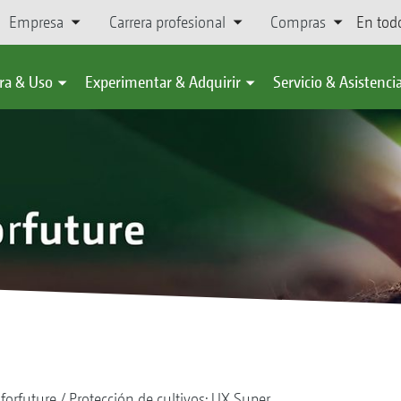
Empresa
Carrera profesional
Compras
En tod
ra & Uso
Experimentar & Adquirir
Servicio & Asistenci
forfuture
Protección de cultivos: UX Super