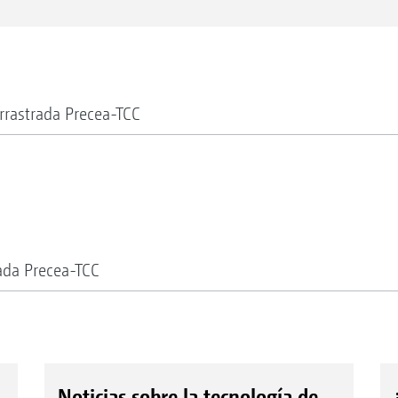
rastrada Precea-TCC
da Precea-TCC
Noticias sobre la tecnología de