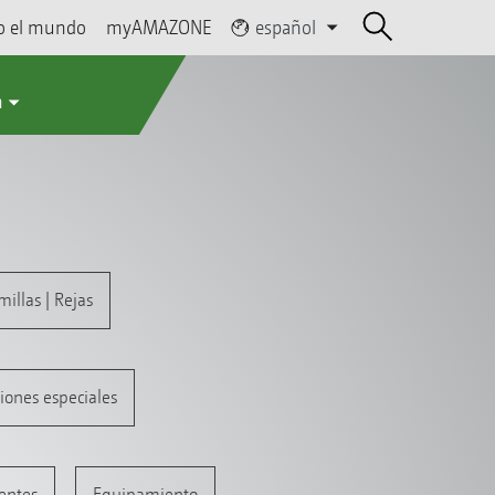
o el mundo
myAMAZONE
español
a
illas | Rejas
iones especiales
ientes
Equipamiento