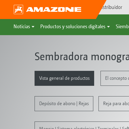
Búsqueda de distribuidor
Noticias
Productos y soluciones digitales
Siemb
Sembradora monogran
Vista general de productos
El concepto 
Depósito de abono | Rejas
Reja para abo
Manejo I Sistema electrónico I Terminales I So