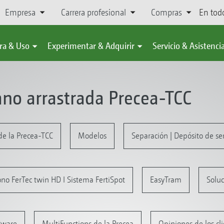
Empresa
Carrera profesional
Compras
En tod
ra & Uso
Experimentar & Adquirir
Servicio & Asistenci
o arrastrada Precea-TCC
de la Precea-TCC
Modelos
Separación | Depósito de sem
no FerTec twin HD I Sistema FertiSpot
EasyTram
Soluc
ftware
MultiFunctions de la Precea
Opiniones de los cl