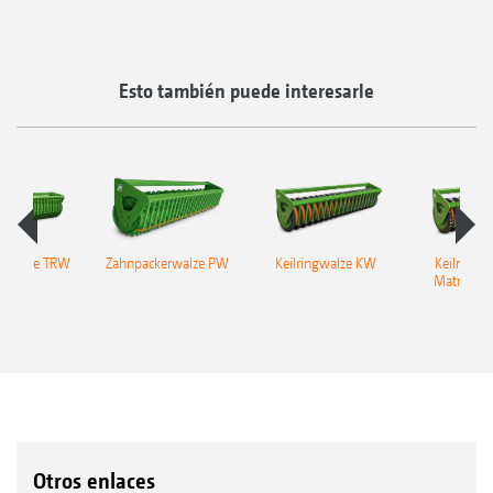
Bodenprofil Stabwalze SW
Esto también puede interesarle
ngwalze TRW
Zahnpackerwalze PW
Keilringwalze KW
Keilringw
Matrixreif
KW
Otros enlaces