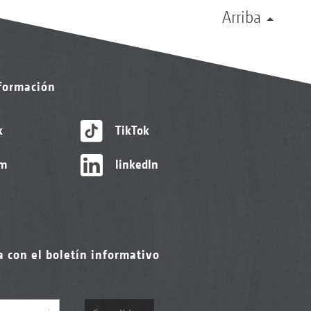
Arriba
nformación
k
TikTok
am
linkedIn
a con el boletín informativo