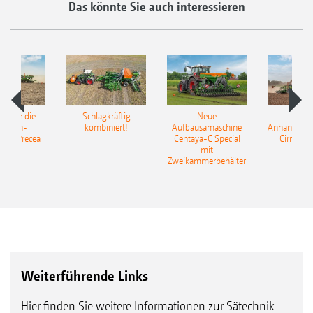
Das könnte Sie auch interessieren
pot für die
Schlagkräftig
Neue
Neu
elkorn-
kombiniert!
Aufbausämaschine
Anhängesäk
ine Precea
Centaya-C Special
Cirrus 9
mit
Gra
Zweikammerbehälter
Weiterführende Links
Hier finden Sie weitere Informationen zur Sätechnik