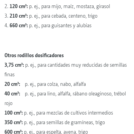
2.
120 cm³:
p. ej., para mijo, maíz, mostaza, girasol
3.
210 cm³:
p. ej., para cebada, centeno, trigo
4.
660 cm³:
p. ej., para guisantes y alubias
Otros rodillos dosificadores
3,75 cm³:
p. ej., para cantidades muy reducidas de semillas
finas
20 cm³:
p. ej., para colza, nabo, alfalfa
40 cm³:
p. ej., para lino, alfalfa, rábano oleaginoso, trébol
rojo
100 cm³:
p. ej., para mezclas de cultivos intermedios
350 cm³:
p. ej., para semillas de gramíneas, trigo
600 cm³:
p. ej., para espelta, avena, trigo