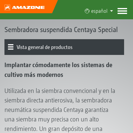
español
Sembradora suspendida Centaya Special
Vista general de productos
El concepto de Centaya
Modelos
Equipo básico | Depósito
Rejas | Rastras
Dosificación I Cabezal distribuidor
Laboreo del suelo I QuickLink
Sistema electrónico | Terminales | Software
Equipamiento
Implantar cómodamente los sistemas de
cultivo más modernos
Utilizada en la siembra convencional y en la
siembra directa antierosiva, la sembradora
neumática suspendida Centaya garantiza
una siembra muy precisa con un alto
rendimiento. Un gran depósito de una