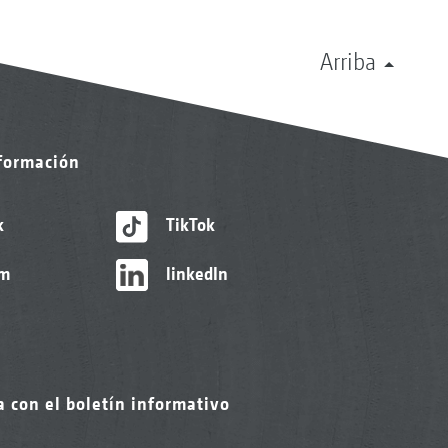
Arriba
nformación
k
TikTok
am
linkedIn
a con el boletín informativo