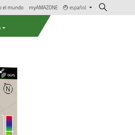
o el mundo
myAMAZONE
español
a