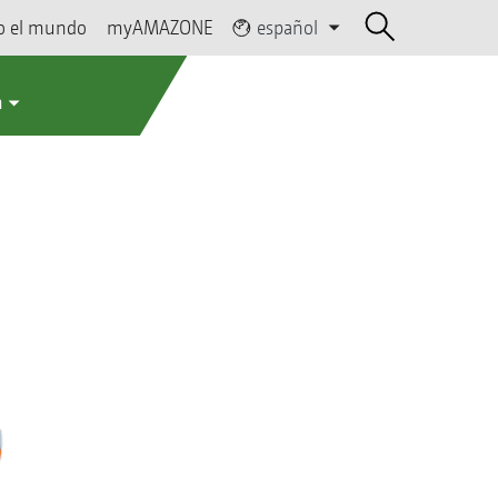
o el mundo
myAMAZONE
español
a