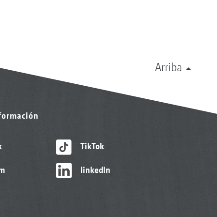
Arriba
nformación
k
TikTok
am
linkedIn