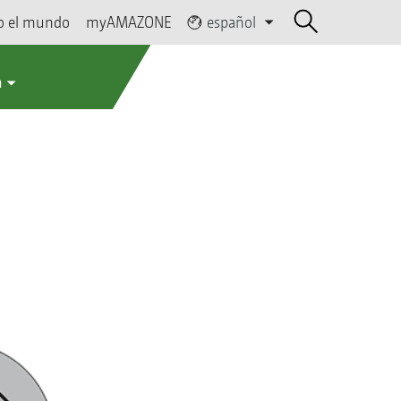
o el mundo
myAMAZONE
español
a