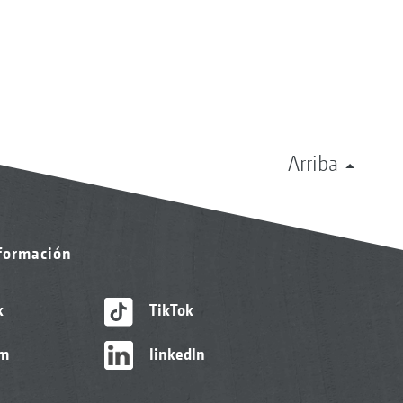
Arriba
nformación
k
TikTok
am
linkedIn