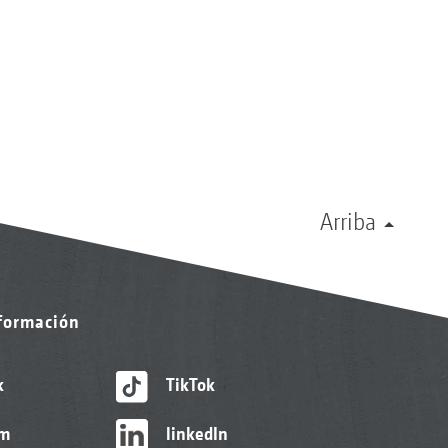
Arriba
nformación
k
TikTok
am
linkedIn