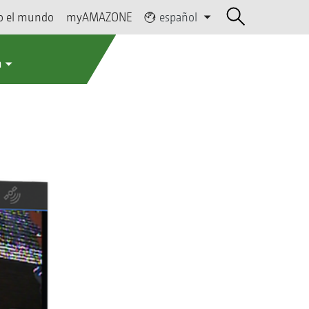
o el mundo
myAMAZONE
español
a