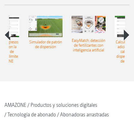
EasyMatch: detección
 los ingresos
Simulador de patrón
Calcular los
de fertilizantes con
ales: con la
de dispersión
adicionales
inteligencia artificial
ladora de
calculad
ón en límite
dispersión 
AMAZONE
de AMA
AMAZONE
Productos y soluciones digitales
Tecnología de abonado
Abonadoras arrastradas