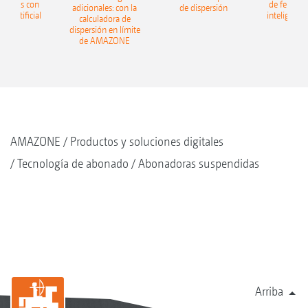
lizantes con
de fertiliz
adicionales: con la
de dispersión
cia artificial
inteligencia 
calculadora de
dispersión en límite
de AMAZONE
AMAZONE
Productos y soluciones digitales
Tecnología de abonado
Abonadoras suspendidas
Arriba