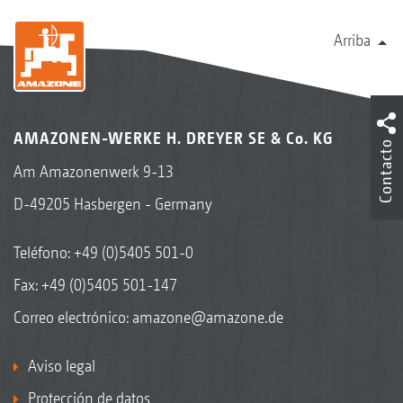
Las ventajas de un vistazo:
Arriba
Procesos de conmutación siempre iguales
con diferentes especificaciones de abono
– Se evitan errores de manejo
– Se garantiza una aplicación del abono
AMAZONEN-WERKE H. DREYER SE & Co. KG
Contacto
conforme a la ley y respetuosa con los
Am Amazonenwerk 9-13
recursos
D-49205 Hasbergen - Germany
– Uso correcto incluso con condiciones de
visibilidad adversas, por ejemplo, de noche o
Teléfono:
+49 (0)5405 501-0
con niebla
Fax: +49 (0)5405 501-147
No se aplasta el cultivo gracias a unas vías
Correo electrónico:
amazone@amazone.de
de circulación siempre óptimas en la
superficie
Aviso legal
– Ayuda para conductores inexpertos
Protección de datos