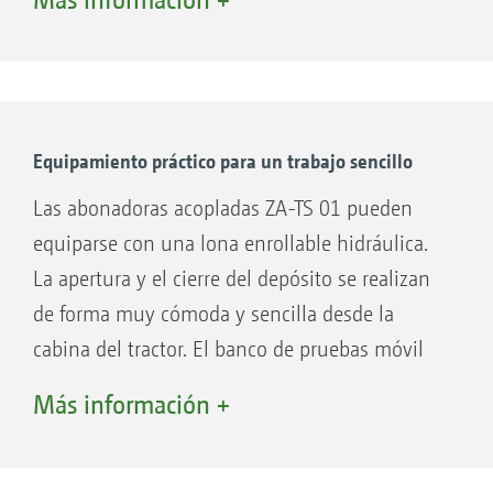
Equipamiento práctico para un trabajo sencillo
Las abonadoras acopladas ZA-TS 01 pueden
equiparse con una lona enrollable hidráulica.
La apertura y el cierre del depósito se realizan
de forma muy cómoda y sencilla desde la
cabina del tractor. El banco de pruebas móvil
EasyCheck puede guardarse ahora de forma
ZA-TS 4201 Ultra con AutoSpread
Más información +
muy práctica en las cajas de transporte
integradas. No hay necesidad de realizar
transportes engorrosos en la cabina.