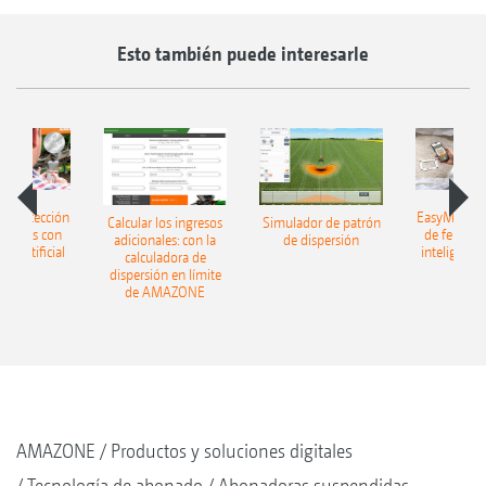
Esto también puede interesarle
h: detección
EasyMatch: 
Calcular los ingresos
Simulador de patrón
lizantes con
de fertiliz
adicionales: con la
de dispersión
cia artificial
inteligencia 
calculadora de
dispersión en límite
de AMAZONE
ZA-TS 5001 Ultra con AutoSpread
AMAZONE
Productos y soluciones digitales
Tecnología de abonado
Abonadoras suspendidas