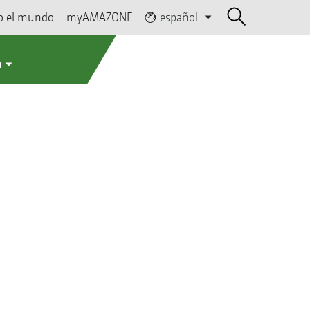
o el mundo
myAMAZONE
español
a