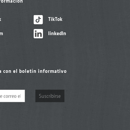
nformación
k
TikTok
am
linkedIn
a con el boletín informativo
Suscribirse