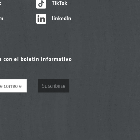
k
TikTok
am
linkedIn
a con el boletín informativo
Suscribirse