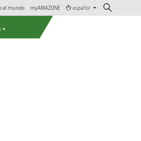
o el mundo
myAMAZONE
español
a