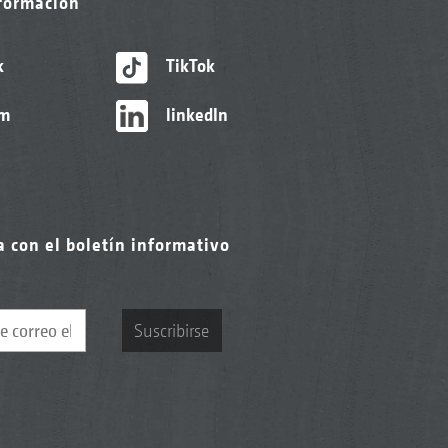
nformación
k
TikTok
am
linkedIn
a con el boletín informativo
Suscribirse