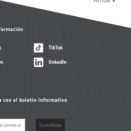
nformación
k
TikTok
am
linkedIn
a con el boletín informativo
Suscribirse