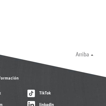
Arriba
nformación
k
TikTok
am
linkedIn