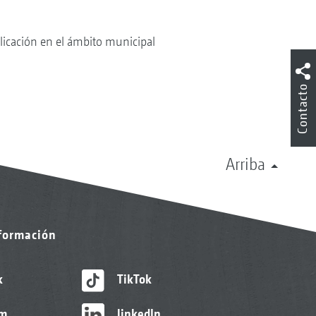
licación en el ámbito municipal
Contacto
Arriba
nformación
k
TikTok
am
linkedIn