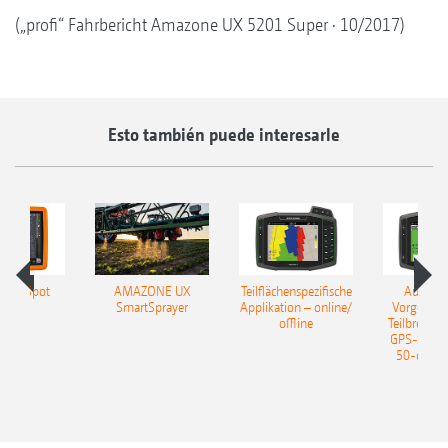
(„profi“ Fahrbericht Amazone UX 5201 Super · 10/2017)
Esto también puede interesarle
lect Spot
AMAZONE UX
Teilflächenspezifische
Automat
SmartSprayer
Applikation – online/
Vorgewen
offline
Teilbreiten
GPS-Switch
50-cm-Tei