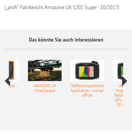
(„profi“ Fahrbericht Amazone UX 5201 Super · 10/2017)
Das könnte Sie auch interessieren
lect Spot
AMAZONE UX
Teilflächenspezifische
Automat
SmartSprayer
Applikation – online/
Vorgewen
offline
Teilbreiten
GPS-Switch
50-cm-Tei