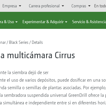
Empresa
Carrera profesional
Compras
En tod
ra & Uso
Experimentar & Adquirir
Servicio & Asistenci
onar
Black Series
Details
ma multicámara Cirrus
te la siembra dejó de ser
te el uso de varios depósitos, puede dosificar en una so
da semilla o semillas de plantas asociadas. Por ejempl
 la sembradora suspendida universal GreenDrill ofrece la
ma simultánea e independiente entre sí en diferentes hori