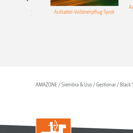
e-Einzelkorn-
A
Aufsattel-Volldrehpflug Tyrok
ine Precea-TCC
AMAZONE
Siembra & Uso
Gestionar
Black 