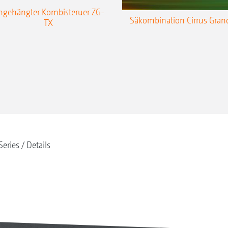
ngehängter Kombisteruer ZG-
Säkombination Cirrus Gran
TX
Series
Details