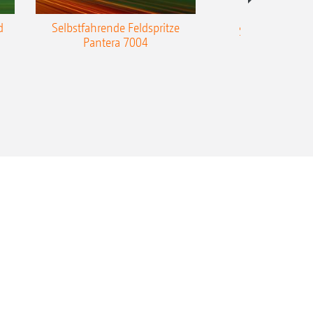
Anhänge-Einz
d
Selbstfahrende Feldspritze
Sämaschine Pr
Pantera 7004