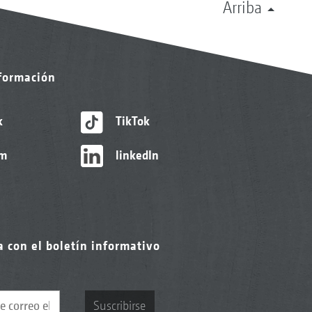
Arriba
nformación
k
TikTok
am
linkedIn
a con el boletín informativo
Suscribirse