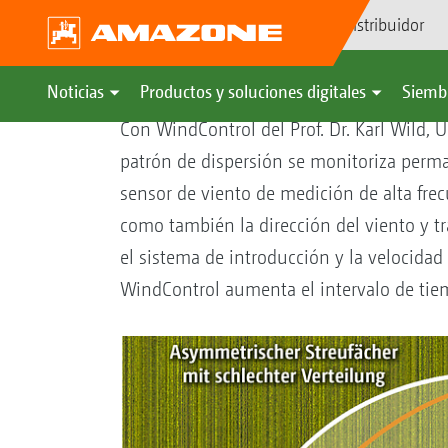
Búsqueda de distribuidor
Optimización del abanico de
Noticias
Productos y soluciones digitales
Siemb
Con WindControl del Prof. Dr. Karl Wild, U
patrón de dispersión se monitoriza perm
sensor de viento de medición de alta fre
como también la dirección del viento y tra
el sistema de introducción y la velocida
WindControl aumenta el intervalo de tiem