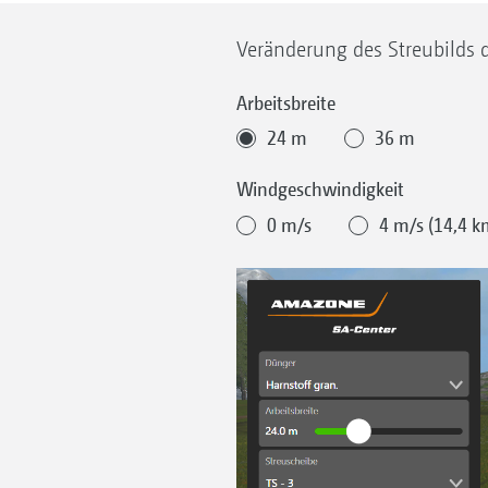
Veränderung des Streubilds 
Arbeitsbreite
24 m
36 m
Windgeschwindigkeit
0 m/s
4 m/s (14,4 k