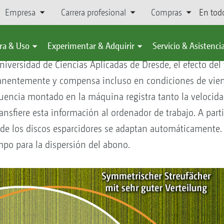
Empresa
Carrera profesional
Compras
En tod
 dispersión con WindControl
ra & Uso
Experimentar & Adquirir
Servicio & Asistenci
niversidad de Ciencias Aplicadas de Dresde, el efecto del 
anentemente y compensa incluso en condiciones de viento
cuencia montado en la máquina registra tanto la velocida
nsfiere esta información al ordenador de trabajo. A parti
d de los discos esparcidores se adaptan automáticamente
po para la dispersión del abono.