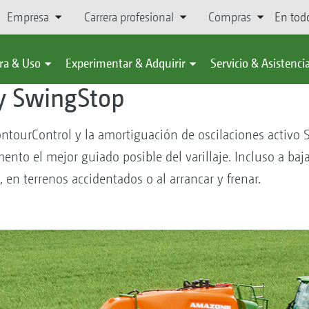
Empresa
Carrera profesional
Compras
En tod
onar
#ideasforfuture
Protección de cultivos: UX Super
ra & Uso
Experimentar & Adquirir
Servicio & Asistenci
y SwingStop
 ContourControl y la amortiguación de oscilaciones activo
o el mejor guiado posible del varillaje. Incluso a bajas 
en terrenos accidentados o al arrancar y frenar.