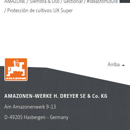
AMAZONE
Siembra & Uso
Gestionar
#ideasforfuture
Protección de cultivos: UX Super
Arriba
AMAZONEN-WERKE H. DREYER SE & Co. KG
Am Amazonenwerk 9-13
D-49205 Hasbergen - Germany