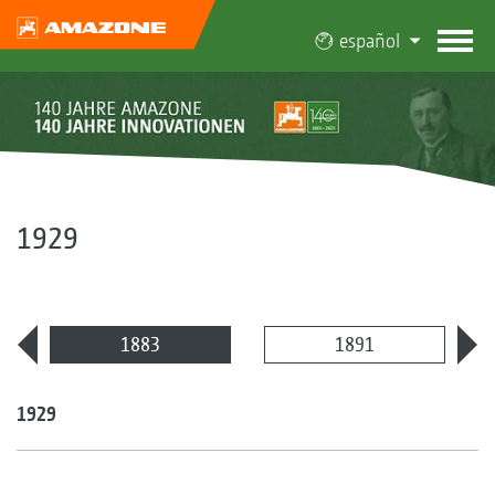
español
1929
1883
1891
1929