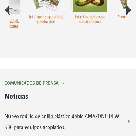
Informes de prueba y
Infinitas ideas para
Siembra in
ir AMAZONE
conducción
nuestro futuro
edes sociales
COMUNICADOS DE PRENSA
Noticias
Nuevo rodillo de anillo elástico doble AMAZONE DFW
580 para equipos acoplados