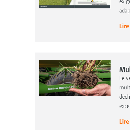
exig
adap
Lire
Mul
Le v
mult
déch
exce
Lire