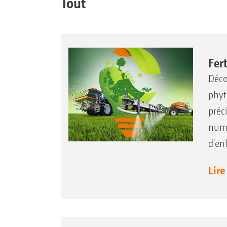
Tout
Fert
Déco
phyt
préc
numé
d'en
Lire