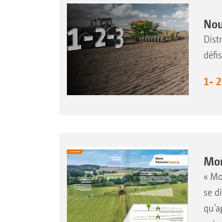
Nou
Dist
défis
1- 2
Mon
« Mo
se d
qu’a