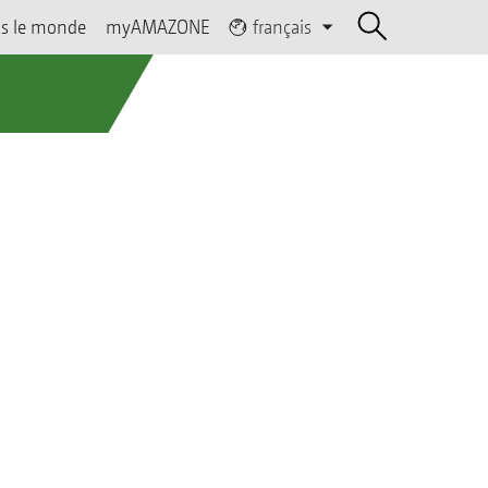
s le monde
myAMAZONE
français