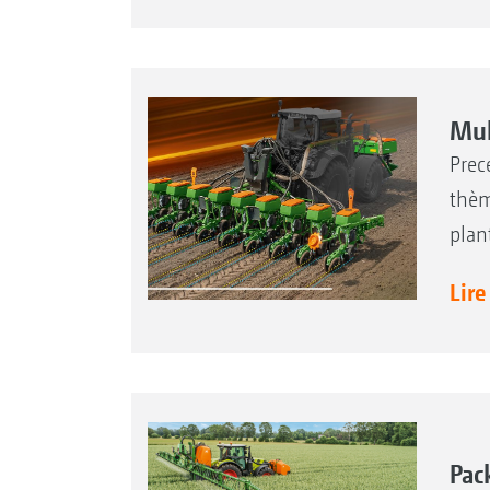
Mul
Prec
thèm
plan
Lire
Pac