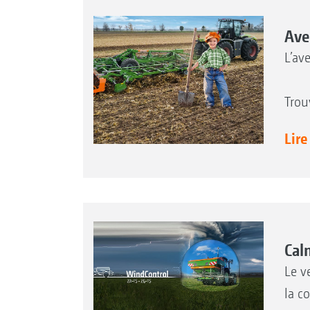
Ave
L’av
Trou
Lire
Cal
Le v
la c