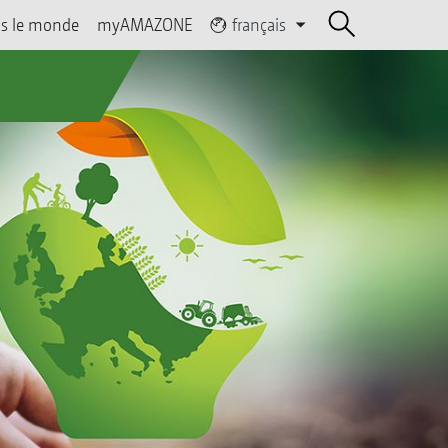
s le monde
myAMAZONE
français