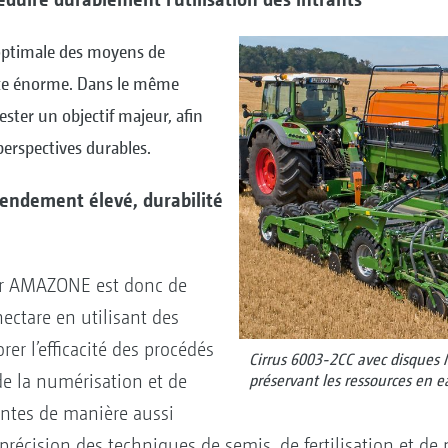
n optimale des moyens de
ce énorme. Dans le même
ester un objectif majeur, afin
perspectives durables.
rendement élevé, durabilité
pour AMAZONE est donc de
ectare en utilisant des
er l’efficacité des procédés
Cirrus 6003-2CC avec disques
 de la numérisation et de
préservant les ressources en e
lantes de manière aussi
précision des techniques de semis, de fertilisation et de 