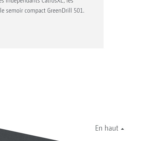
s indépendants CatrosXL, les
le semoir compact GreenDrill 501.
En haut