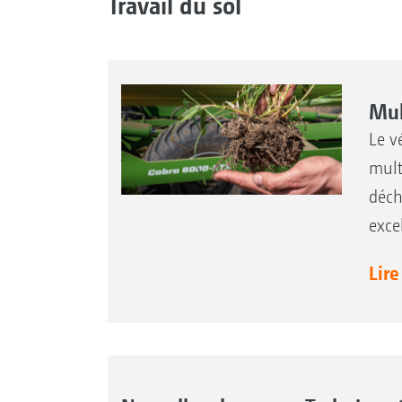
Travail du sol
Mul
Le v
mult
déch
exce
Lire