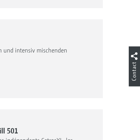
en und intensiv mischenden
Contact
ll 501