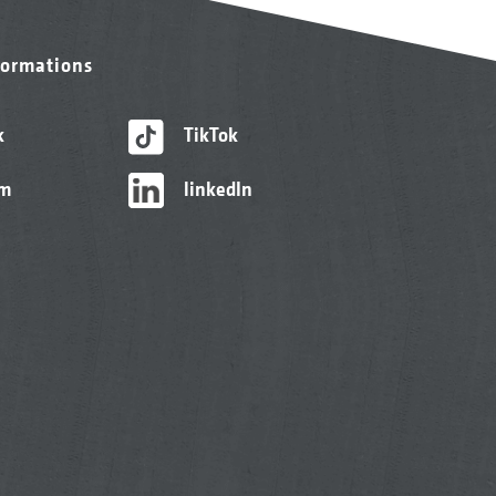
formations
k
TikTok
am
linkedIn