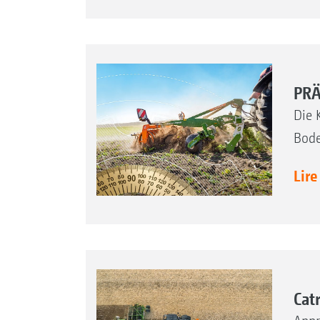
PRÄ
Die 
Bode
Lire
Cat