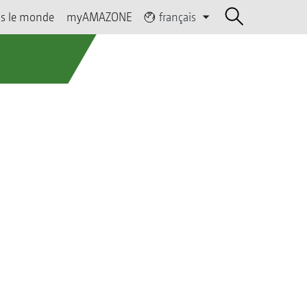
s le monde
myAMAZONE
français