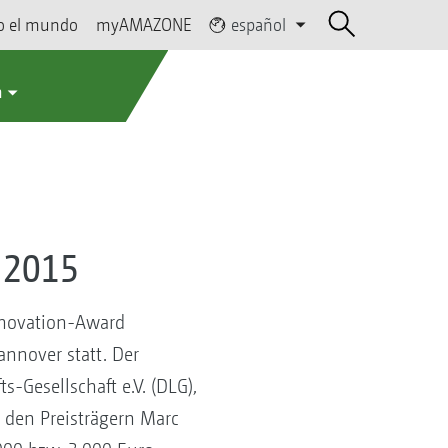
o el mundo
myAMAZONE
español
a
 2015
nnovation-Award
annover statt. Der
-Gesellschaft e.V. (DLG),
 den Preisträgern Marc