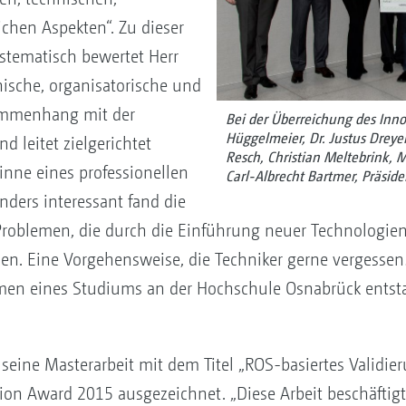
chen Aspekten“. Zu dieser
ystematisch bewertet Herr
ische, organisatorische und
ammenhang mit der
Bei der Überreichung des Innov
Hüggelmeier, Dr. Justus Dreyer
 leitet zielgerichtet
Resch, Christian Meltebrink,
ne eines professionellen
Carl-Albrecht Bartmer, Präside
ers interessant fand die
Problemen, die durch die Einführung neuer Technologien
n. Eine Vorgehensweise, die Techniker gerne vergessen!“
men eines Studiums an der Hochschule Osnabrück entsta
 seine Masterarbeit mit dem Titel „ROS-basiertes Validi
on Award 2015 ausgezeichnet. „Diese Arbeit beschäftigt 