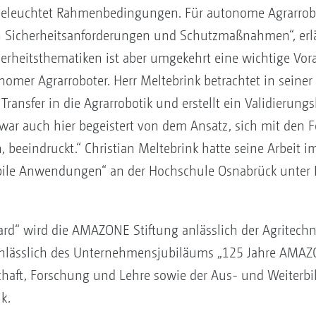
beleuchtet Rahmenbedingungen. Für autonome Agrarrobo
h Sicherheitsanforderungen und Schutzmaßnahmen“, erläu
herheitsthematiken ist aber umgekehrt eine wichtige Vor
mer Agrarroboter. Herr Meltebrink betrachtet in seiner 
ransfer in die Agrarrobotik und erstellt ein Validierungs
ry war auch hier begeistert von dem Ansatz, sich mit de
, beeindruckt.“ Christian Meltebrink hatte seine Arbei
obile Anwendungen“ an der Hochschule Osnabrück unter 
d“ wird die AMAZONE Stiftung anlässlich der Agritechn
nlässlich des Unternehmensjubiläums „125 Jahre AMAZ
chaft, Forschung und Lehre sowie der Aus- und Weiterbi
k.