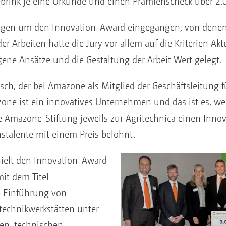
rink je eine Urkunde und einen Prämienscheck über 2.0
gen um den Innovation-Award eingegangen, von denen 
Arbeiten hatte die Jury vor allem auf die Kriterien Aktual
gene Ansätze und die Gestaltung der Arbeit Wert gelegt.
Resch, der bei Amazone als Mitglied der Geschäftsleitun
one ist ein innovatives Unternehmen und das ist es, weil
ie Amazone-Stiftung jeweils zur Agritechnica einen Inno
talente mit einem Preis belohnt.
ielt den Innovation-Award
mit dem Titel
 Einführung von
technikwerkstätten unter
en, technischen,