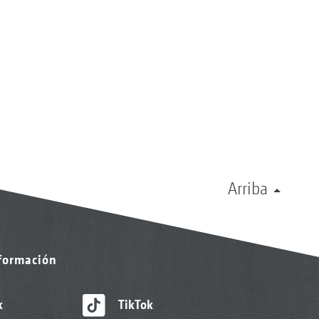
Arriba
nformación
k
TikTok