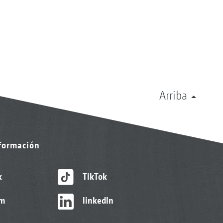
Arriba
nformación
k
TikTok
am
linkedIn