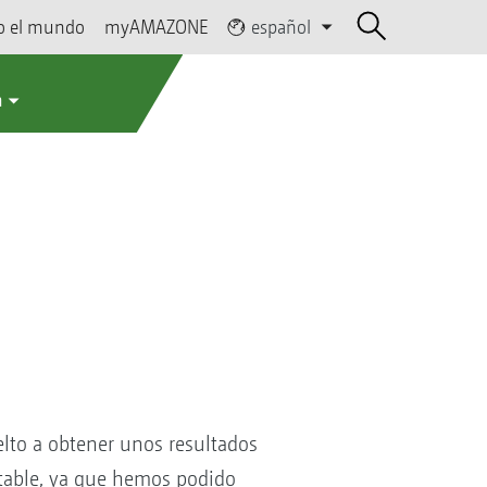
o el mundo
myAMAZONE
español
a
to a obtener unos resultados
otable, ya que hemos podido