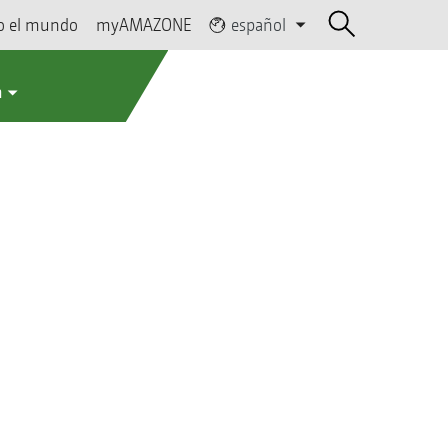
o el mundo
myAMAZONE
español
a