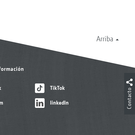
Arriba
nformación
k
TikTok
Contacto
am
linkedIn