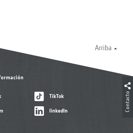
Arriba
nformación
Contacto
k
TikTok
am
linkedIn