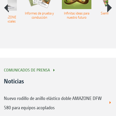
Informes de prueba y
Infinitas ideas para
Siembra in
ir AMAZONE
conducción
nuestro futuro
edes sociales
COMUNICADOS DE PRENSA
Noticias
Nuevo rodillo de anillo elástico doble AMAZONE DFW
580 para equipos acoplados