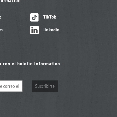
nformación
k
TikTok
am
linkedIn
a con el boletín informativo
Suscribirse