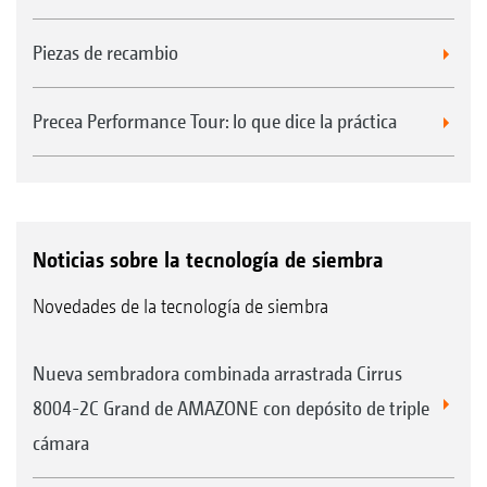
hasta 176 kW/190 CV
KE 4002-190 Rotamix,
para tractores de
Piezas de recambio
hasta 140 kW/190 CV
KE 4002-240 Rotamix,
para tractores de
Precea Performance Tour: lo que dice la práctica
hasta 176 kW/240 CV
Noticias sobre la tecnología de siembra
Ventajas de la grada rotativa KE Rotamix
Buen desmenuzamiento gracias a los 4
Novedades de la tecnología de siembra
portaherramientas por cada metro de ancho
de trabajo
Nueva sembradora combinada arrastrada Cirrus
Diseño compacto gracias al menor diámetro
8004-2C Grand de AMAZONE con depósito de triple
de los portaherramientas
cámara
Estructura robusta, con los