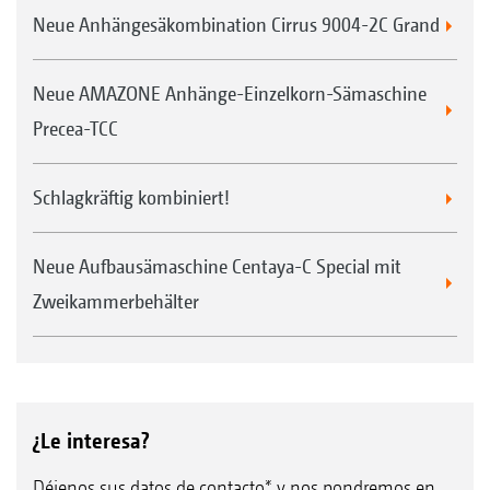
portaherramientas y el eje forjados en una
Neue Anhängesäkombination Cirrus 9004-2C Grand
sola pieza
Ajuste hidráulico opcional de la profundidad
Neue AMAZONE Anhänge-Einzelkorn-Sämaschine
de trabajo desde la cabina
Precea-TCC
Transmisión directa de la fuerza y larga vida
útil gracias al tren de engranajes DirectDrive
Schlagkräftig kombiniert!
Ajuste cómodo mediante herramienta de
control universal
Neue Aufbausämaschine Centaya-C Special mit
Zweikammerbehälter
¿Le interesa?
Déjenos sus datos de contacto* y nos pondremos en