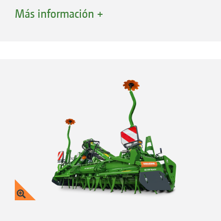
necesario apretar ningún tornillo de fijación de
Más información +
las púas. El cambio de unas «púas de agarre»
por unas púas normales también puede
realizarse de forma rápida y sencilla. Las púas
forjadas a partir de acero especial endurecido
son elásticas y resistentes al desgaste.
Sistema Safe
Protección contra piedras integrada: La fijación
de púas con resorte permite que la púa se
desvíe al entrar en contacto con las piedras.
Las púas se sujetan firmemente en el centro
del portaherramientas dentro de la cavidad.
Dicha cavidad se abre hacia el exterior para