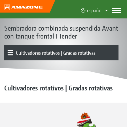
español
Sembradora combinada suspendida Avant
con tanque frontal FTender
Cultivadores rotativos | Gradas rotativas
Depósito de montaje frontal FTender
Cabezal distribuidor de segmentos | Control de mitades
Rejas | Rastras
Vista general de productos
Rodillos
Elektronik | Terminals | Software
Equipamiento
Cultivadores rotativos | Gradas rotativas