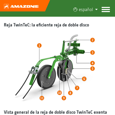
español
Reja TwinTeC: la eficiente reja de doble disco
Vista general de la reja de doble disco TwinTeC exenta