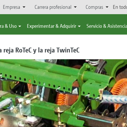
Empresa
Carrera profesional
Compras
En tod
ra & Uso
Experimentar & Adquirir
Servicio & Asistenci
a reja RoTeC y la reja TwinTeC