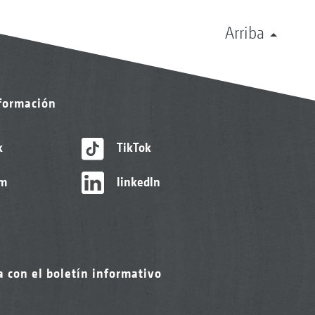
Arriba
nformación
k
TikTok
am
linkedIn
a con el boletín informativo