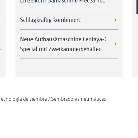
Einzelkorn-Sämaschine Precea-TCC
Schlagkräftig kombiniert!
Neue Aufbausämaschine Centaya-C
Special mit Zweikammerbehälter
Tecnología de siembra
Sembradoras neumáticas