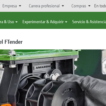
Empresa
Carrera profesional
Compras
En tod
ra & Uso
Experimentar & Adquirir
Servicio & Asistenci
del FTender