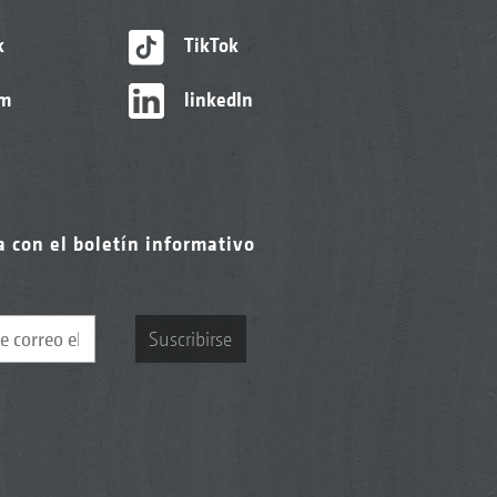
k
TikTok
am
linkedIn
a con el boletín informativo
Suscribirse