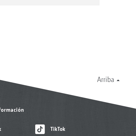
Arriba
nformación
k
TikTok