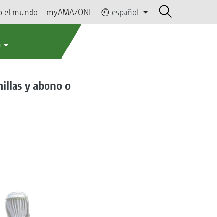
o el mundo
myAMAZONE
español
a
illas y abono o