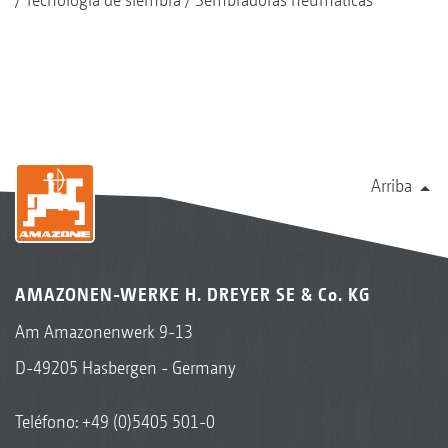
Arriba
AMAZONEN-WERKE H. DREYER SE & Co. KG
Am Amazonenwerk 9-13
D-49205 Hasbergen - Germany
Teléfono:
+49 (0)5405 501-0